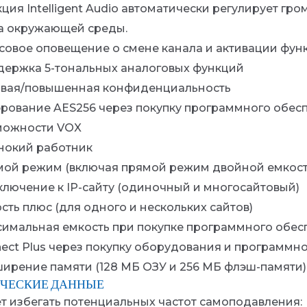
ция Intelligent Audio автоматически регулирует гро
а окружающей среды.
совое оповещение о смене канала и активации фун
ержка 5-тональных аналоговых функций
вая/повышенная конфиденциальность
ование AES256 через покупку программного обес
можности VOX
нокий работник
ой режим (включая прямой режим двойной емкост
лючение к IP-сайту (одиночный и многосайтовый)
сть плюс (для одного и нескольких сайтов)
имальная емкость при покупке программного обес
ect Plus через покупку оборудования и программн
ирение памяти (128 МБ ОЗУ и 256 МБ флэш-памяти)
ЧЕСКИЕ ДАННЫЕ
т избегать потенциальных частот самоподавления: