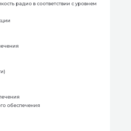
мкость радио в соответствии с уровнем
кции
печения
и)
печения
ого обеспечения