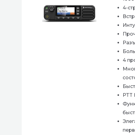
4-ст
Встр
Инту
Проч
Разъ
Боль
4 пр
Мног
сост
Быст
PTT 
Функ
быст
Элег
перв