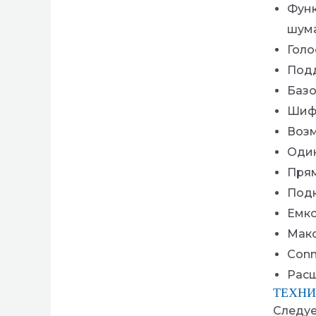
Функ
шум
Голо
Подд
Базо
Шифр
Воз
Оди
Прям
Подк
Емко
Макс
Conn
Расш
ТЕХНИ
Следуе