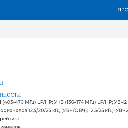
ПР
Ы
ННОСТИ
1 (403-470 МГц) LP/HP; УКВ (136–174 МГц) LP/HP; УВЧ2
ос каналов 12,5/20/25 кГц (УВЧ/ОВЧ); 12,5/25 кГц (УВЧ2
 рейтинг
 каналов